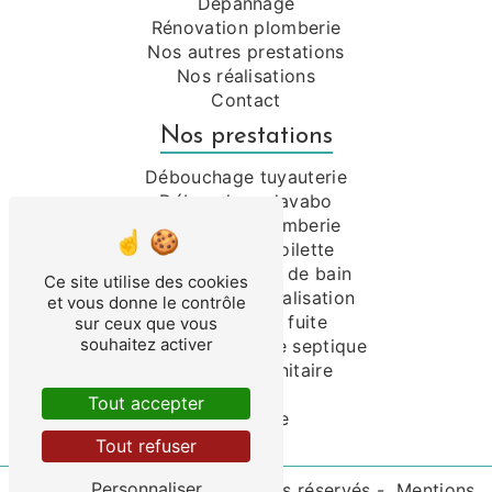
Dépannage
Rénovation plomberie
Nos autres prestations
Nos réalisations
Contact
Nos prestations
Débouchage tuyauterie
Débouchage lavabo
Dépannage plomberie
Débouchage toilette
Rénovation salle de bain
Ce site utilise des cookies
Débouchage canalisation
et vous donne le contrôle
Recherche de fuite
sur ceux que vous
souhaitez activer
Débouchage fosse septique
Installation sanitaire
WC
Tout accepter
Plomberie
Tout refuser
Personnaliser
©
Vistalid
- 2026 - Tous droits réservés -
Mentions