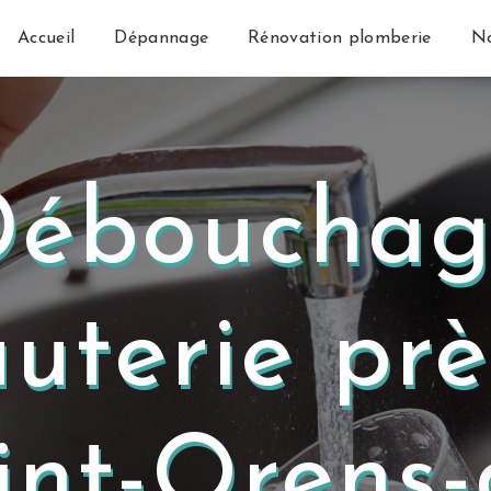
Accueil
Dépannage
Rénovation plomberie
No
Débouchag
uterie pr
int-Orens-