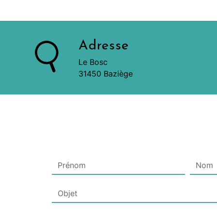
Adresse
Le Bosc
31450 Baziège